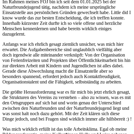
Im Rahmen meines FÖJ bin ich seit dem 01.01.2025 bei der
Naturfreundejugend tätig, nachdem ich meine ursprüngliche
Einsatzstelle aus persönlichen Gründen gewechselt habe. Little did I
know wurde das zur besten Entscheidung, die ich treffen konnte.
Innerhalb kürzester Zeit durfte ich so viele offene und herzliche
Menschen kennenlernen und habe bereits wirklich einiges
dazugelernt.
Anfangs war ich ehrlich gesagt ziemlich unsicher, was mich hier
erwartet. Die Aufgabenbereiche sind unglaublich vielfältig aber
doch irgendwie alle miteinander verknüpft: Von der Organisation
von Ferienfreizeiten und Projekten über Öffentlichkeitsarbeit bis hin
zur direkten Arbeit mit Kindern und Jugendlichen ist alles dabei.
Gerade diese Abwechslung macht die Einsatzstelle aber so
besonders spannend, erfordert jedoch auch Kontaktfreudigkeit,
Organisationstalent und die Fähigkeit, selbstständig zu arbeiten.
Die größte Herausforderung war es für mich bis jetzt ehrlich gesagt,
die Strukturen des Vereins zu verstehen – also zu wissen, was es mit
den Ortsgruppen auf sich hat und worin genau der Unterschied
zwischen den Naturfreunden und der Naturfreundejugend liegt und
was sonst halt noch dazu gehört. Mit der Zeit klären sich diese
Dinge jedoch, und bei Fragen sind wirklich immer alle hilfsbereit :) !
Was mich wirklich erfüllt ist das tolle Arbeitsklima. Egal ob meine