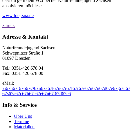
dass du gern dein FÖJ bei der Naturfreundejugend Sachsen
absolvieren möchtest:
www.foej-sua.de
zurück
Adresse & Kontakt
Naturfreundejugend Sachsen
Schwepnitzer Straße 1
01097 Dresden
Tel.: 0351-426 678 04
Fax: 0351-426 678 00
eMail:
7
i
6
7
n
6
7
f
6
7
o
6
7
Ø
6
7
n
6
7
a
6
7
t
6
7
u
6
7
r
6
7
f
6
7
r
6
7
e
6
7
u
6
7
n
6
7
d
6
7
e
6
7
j
6
7
u
6
6
7
s
6
7
a
6
7
c
6
7
h
6
7
s
6
7
e
6
7
n
6
7
.
6
7
d
6
7
e
6
Info & Service
Über Uns
Termine
Materialien