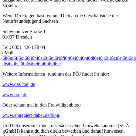
zu sein.
Wenn Du Fragen hast, wende Dich an die Geschäftstelle der
Naturfreundejugend Sachsen
Schwepnitzer Straße 1
01097 Dresden
Tel.: 0351-426 678 04
eMail:
6
i
i
6
n
i
6
f
i
6
o
i
6
Ø
i
6
n
i
6
a
i
6
t
i
6
u
i
6
r
i
6
f
i
6
r
i
6
e
i
6
u
i
6
n
i
6
d
i
6
e
i
6
j
i
6
u
i
6
g
i
6
e
i
6
n
i
6
d
i
i
6
s
i
6
a
i
6
c
i
6
h
i
6
s
i
6
e
i
6
n
i
6
.
i
6
d
i
6
e
i
Weitere Informationen, rund um das FÖJ findet ihr hier:
www.das-foej.de
www.foej.de
Oder schaut mal in den Freiwilligenblog:
www.engagiert-dabei.de/blog/
Und bei unserem Träger, der Sächsischen Umweltakademie (SUA
gGmbH) kannst du dich direkt bewerben und darauf hinweisen,