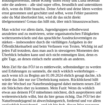
Bildungsreferentin, meine Kolleg*innen Holly und Luisa nebenan
oder die anderen – alle sind super offen, freundlich und unterstützen
dich, wenn du Hilfe brauchst. Deine Arbeit und deine Ideen werden
ernst genommen und geschätzt und selbst, wenn Fehler passieren
oder du Mal überfordert bist, wird dir das nicht direkt
übelgenommen! Genau das hilft mir, über mich hinauszuwachsen.
Man wächst vor allem darin, Jugendgruppen selbstbewusst
anzuleiten und zu motivieren, seine organisatorischen Fähigkeiten
weiterzuentwickeln und das sprachliche Ausdrucksvermögen zu
stärken – insbesondere durch die vielfältigen Aufgaben in der
Öffentlichkeitsarbeit und beim Verfassen von Texten. Wichtig ist auf
jeden Fall trotzdem, dass man auch in stressigeren Momenten den
Überblick behalten kann und sich nicht entmutigen lässt, denn es
gibt Tage, an denen einfach mehr ansteht als an anderen.
Mein Ziel für das FÖJ ist es mittlerweile, selbstständiger zu werden
und Erfahrungen zu sammeln, die mich wirklich weiterbringen –
auch wenn ich zu Beginn am 01.09.2024 ehrlich gesagt dachte, ich
würde das Jahr nur zur Überbrückung nutzen. Rückblickend hilft
mir der Wechsel zur Naturfreundejugend dabei meinem neuen Ziel
ein Stückchen eher zu kommen. Mein Fazit: Wenn du wirklich
etwas aus deinem FÖJ mitnehmen möchtest, dich ausprobieren und
weiterentwickeln willst, bist du hier genau richtig. Das FÖJ bei der
Naturfreundejugend ist abwechslungsreich, fordernd und vor allem
unglaublich bereichernd – und ich bin froh, diesen Weg gegangen