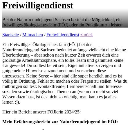
Freiwilligendienst
Bei der Naturfreundejugend Sachsen besteht die Möglichkeit, ein
freiwilliges ökologisches Jahr (FÖJ) oder ein Praktikum zu leisten.
Startseite
/
Mitmachen
/
Freiwilligendienst
zurück
Ein Freiwilliges Ökologisches Jahr (FÖJ) bei der
Naturfreundejugend Sachsen bedeutet anfangs vielleicht eine kleine
Überforderung – aber schon nach kurzer Zeit erwartet dich eine
großartige Arbeitsatmosphäre, ein tolles Team und garantiert keine
Langeweile! Du solltest bereit sein, Eigeninitiative zu zeigen und
gutgemeinte Hinweise anzunehmen und versuchen diese
umzusetzen. Keine Sorge – hier sind alle super herzlich und es ist
völlig in Ordnung, Fehler zu machen oder Fragen zu stellen. Was du
mitbringen solltest: Kontaktfreude, Lernbereitschaft und Interesse
sozialen sowie ökologischen Themen an (wenn du nicht so viel
Wissen dazu hast, ist das nicht so wichtig, man kann es ja alles
lernen ;)).
Hier ein Bericht unserer FÖJlerin 2024/25:
Mein Erfahrungsbericht zur Naturfreundejugend im FÖJ: