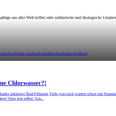
ltrige aus aller Welt treffen oder solidarische und ökologische Utopi
x
g
8
x
e
8
x
n
8
x
d
8
x
-
8
x
s
8
x
a
8
x
c
8
x
h
8
x
s
8
x
e
8
x
n
8
x
.
8
x
d
8
x
e
8
hne Chlorwasser?!
ades inklusive Bad-Führung Viele von euch warten schon mit Spann
en! Aber lest selbst: Am...