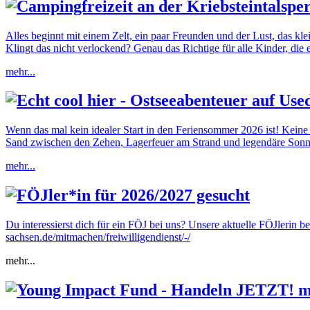
Campingfreizeit an der Kriebsteintalspe
Alles beginnt mit einem Zelt, ein paar Freunden und der Lust, das kl
Klingt das nicht verlockend? Genau das Richtige für alle Kinder, die e
mehr...
Echt cool hier - Ostseeabenteuer auf Us
Wenn das mal kein idealer Start in den Feriensommer 2026 ist! Kein
Sand zwischen den Zehen, Lagerfeuer am Strand und legendäre Sonne
mehr...
FÖJler*in für 2026/2027 gesucht
Du interessierst dich für ein FÖJ bei uns? Unsere aktuelle FÖJlerin 
sachsen.de/mitmachen/freiwilligendienst/-/
mehr...
Young Impact Fund - Handeln JETZT! m