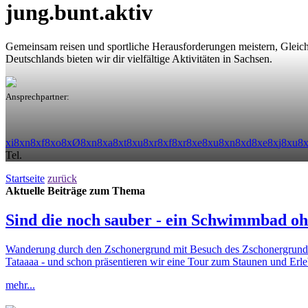
jung.bunt.
aktiv
Gemeinsam reisen und sportliche Herausforderungen meistern, Gleicha
Deutschlands bieten wir dir vielfältige Aktivitäten in Sachsen.
Ansprechpartner:
x
i
8
x
n
8
x
f
8
x
o
8
x
Ø
8
x
n
8
x
a
8
x
t
8
x
u
8
x
r
8
x
f
8
x
r
8
x
e
8
x
u
8
x
n
8
x
d
8
x
e
8
x
j
8
x
u
8
Tel.
Startseite
zurück
Aktuelle Beiträge zum Thema
Sind die noch sauber - ein Schwimmbad o
Wanderung durch den Zschonergrund mit Besuch des Zschonergrundb
Tataaaa - und schon präsentieren wir eine Tour zum Staunen und Erleb
mehr...