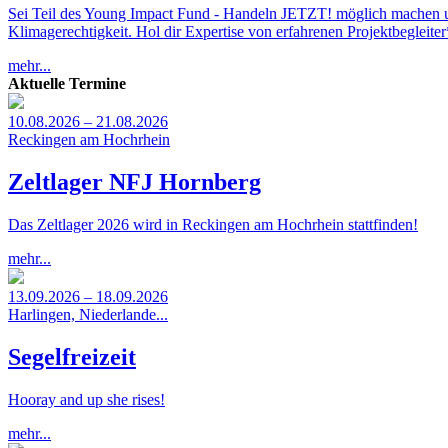
Sei Teil des Young Impact Fund - Handeln JETZT! möglich machen und g
Klimagerechtigkeit. Hol dir Expertise von erfahrenen Projektbegleiter
mehr...
Aktuelle Termine
10.08.2026 – 21.08.2026
Reckingen am Hochrhein
Zeltlager NFJ Hornberg
Das Zeltlager 2026 wird in Reckingen am Hochrhein stattfinden!
mehr...
13.09.2026 – 18.09.2026
Harlingen, Niederlande...
Segelfreizeit
Hooray and up she rises!
mehr...