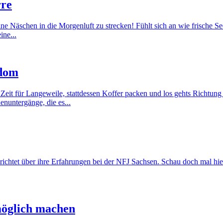
rre
eine Näschen in die Morgenluft zu strecken! Fühlt sich an wie frische 
ine...
edom
e Zeit für Langeweile, stattdessen Koffer packen und los gehts Richt
nuntergänge, die es...
berichtet über ihre Erfahrungen bei der NFJ Sachsen. Schau doch mal hi
öglich machen