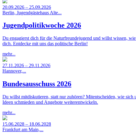
20.09.2026 – 25.09.2026
Berlin, Jugendgästehaus Alte...
Jugendpolitikwoche 2026
Du engagierst dich für die Naturfreundejugend und willst wissen, wie
dich. Entdecke mit uns das politische Berlin!
mehr...
27.11.2026 – 29.11.2026
Hannover,...
Bundesausschuss 2026
Du willst mitdiskutieren, statt nur zuhören? Mitentscheiden, wie s
Ideen schmieden und Angebote weiterentwickeln.
mehr...
15.06.2028 – 18.06.2028
Frankfurt am Main,...