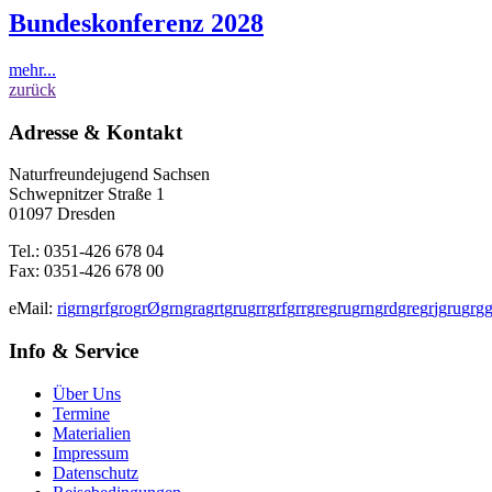
Bundeskonferenz 2028
mehr...
zurück
Adresse & Kontakt
Naturfreundejugend Sachsen
Schwepnitzer Straße 1
01097 Dresden
Tel.: 0351-426 678 04
Fax: 0351-426 678 00
eMail:
r
i
g
r
n
g
r
f
g
r
o
g
r
Ø
g
r
n
g
r
a
g
r
t
g
r
u
g
r
r
g
r
f
g
r
r
g
r
e
g
r
u
g
r
n
g
r
d
g
r
e
g
r
j
g
r
u
g
r
g
Info & Service
Über Uns
Termine
Materialien
Impressum
Datenschutz