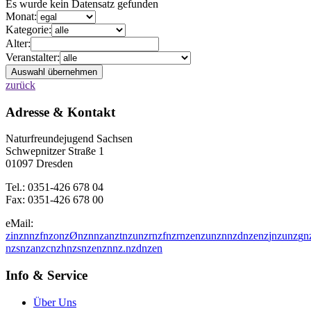
Es wurde kein Datensatz gefunden
Monat:
Kategorie:
Alter:
Veranstalter:
zurück
Adresse & Kontakt
Naturfreundejugend Sachsen
Schwepnitzer Straße 1
01097 Dresden
Tel.: 0351-426 678 04
Fax: 0351-426 678 00
eMail:
z
i
n
z
n
n
z
f
n
z
o
n
z
Ø
n
z
n
n
z
a
n
z
t
n
z
u
n
z
r
n
z
f
n
z
r
n
z
e
n
z
u
n
z
n
n
z
d
n
z
e
n
z
j
n
z
u
n
z
g
n
n
z
s
n
z
a
n
z
c
n
z
h
n
z
s
n
z
e
n
z
n
n
z
.
n
z
d
n
z
e
n
Info & Service
Über Uns